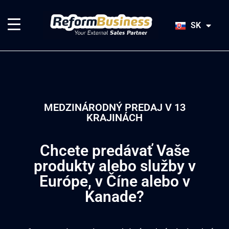
EN
HU
SK
JA
MEDZINÁRODNÝ PREDAJ V 13
KRAJINÁCH​
Chcete predávať Vaše
produkty alebo služby v
Európe, v Číne alebo v
Kanade?