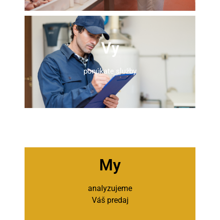
Vy
ponúkate služby
My
analyzujeme
Váš predaj