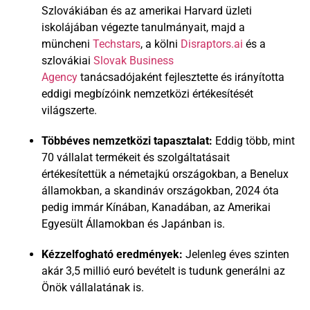
Szlovákiában és az amerikai Harvard üzleti
iskolájában végezte tanulmányait, majd a
müncheni
Techstars
, a kölni
Disraptors.ai
és a
szlovákiai
Slovak Business
Agency
tanácsadójaként fejlesztette és irányította
eddigi megbízóink nemzetközi értékesítését
világszerte.
Többéves nemzetközi tapasztalat:
Eddig több, mint
70 vállalat termékeit és szolgáltatásait
értékesítettük a németajkú országokban, a Benelux
államokban, a skandináv országokban, 2024 óta
pedig immár Kínában, Kanadában, az Amerikai
Egyesült Államokban és Japánban is.
Kézzelfogható eredmények:
Jelenleg éves szinten
akár 3,5 millió euró bevételt is tudunk generálni az
Önök vállalatának is.