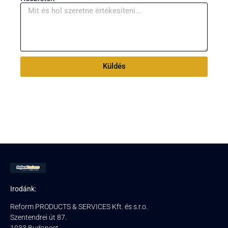
Küldés
Irodánk:
Reform PRODUCTS & SERVICES Kft. és s.r.o.
Szentendrei út 87.
1033 Budapest