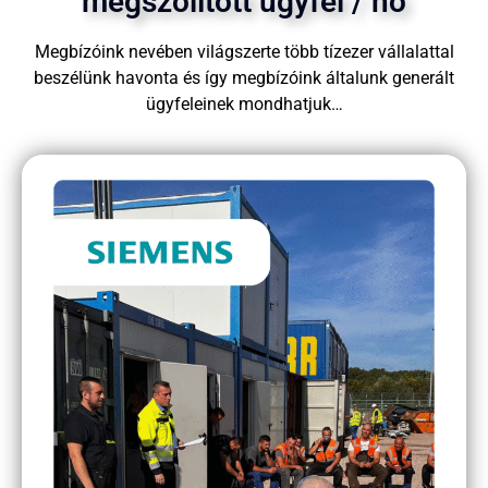
megszólított ügyfél / hó
Megbízóink nevében világszerte több tízezer vállalattal
beszélünk havonta és így megbízóink általunk generált
ügyfeleinek mondhatjuk…