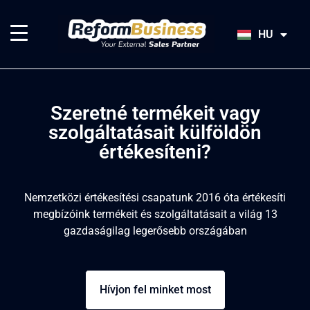
EN
SK
HU
JA
Szeretné termékeit vagy
szolgáltatásait külföldön
értékesíteni?
Nemzetközi értékesítési csapatunk 2016 óta értékesíti
megbízóink termékeit és szolgáltatásait a világ 13
gazdaságilag legerősebb országában
Hívjon fel minket most