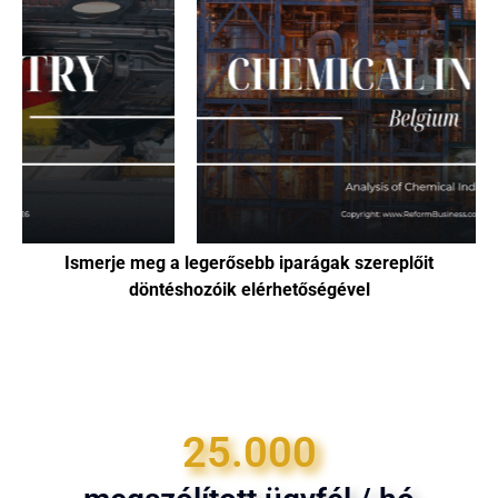
Ismerje meg a legerősebb iparágak szereplőit
döntéshozóik elérhetőségével
25.000