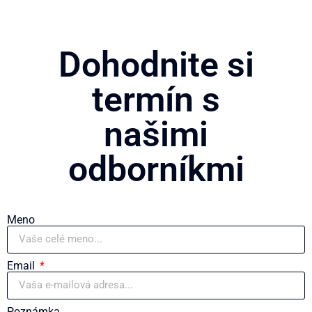
Dohodnite si
termín s
našimi
odborníkmi
Meno
Email
Poznámka