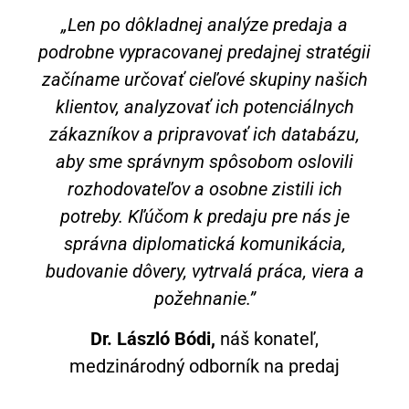
„Len po dôkladnej analýze predaja a
podrobne vypracovanej predajnej stratégii
začíname určovať cieľové skupiny našich
klientov, analyzovať ich potenciálnych
zákazníkov a pripravovať ich databázu,
aby sme správnym spôsobom oslovili
rozhodovateľov a osobne zistili ich
potreby. Kľúčom k predaju pre nás je
správna diplomatická komunikácia,
budovanie dôvery, vytrvalá práca, viera a
požehnanie.”
Dr. László Bódi,
náš konateľ,
medzinárodný odborník na predaj