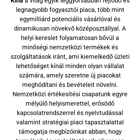
Kína
a világ egyik leggyorsabban fejlődő és
legnagyobb fogyasztói piaca, több mint
egymilliárd potenciális vásárlóval és
dinamikusan növekvő középosztállyal. A
helyi kereslet folyamatosan bővül a
minőségi nemzetközi termékek és
szolgáltatások iránt, ami kiemelkedő üzleti
lehetőséget kínál minden olyan vállalat
számára, amely szeretne új piacokat
meghódítani és bevételeit növelni.
Nemzetközi értékesítési csapatunk egyre
mélyülő helyismerettel, erősödő
kapcsolatrendszerrel és nyelvtudással
valamint stratégiai piaci tapasztalattal
támogatja megbízóinkat abban, hogy