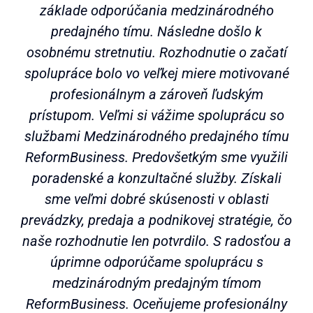
základe odporúčania medzinárodného
predajného tímu. Následne došlo k
osobnému stretnutiu. Rozhodnutie o začatí
spolupráce bolo vo veľkej miere motivované
profesionálnym a zároveň ľudským
prístupom. Veľmi si vážime spoluprácu so
službami Medzinárodného predajného tímu
ReformBusiness. Predovšetkým sme využili
poradenské a konzultačné služby. Získali
sme veľmi dobré skúsenosti v oblasti
prevádzky, predaja a podnikovej stratégie, čo
naše rozhodnutie len potvrdilo. S radosťou a
úprimne odporúčame spoluprácu s
medzinárodným predajným tímom
ReformBusiness. Oceňujeme profesionálny