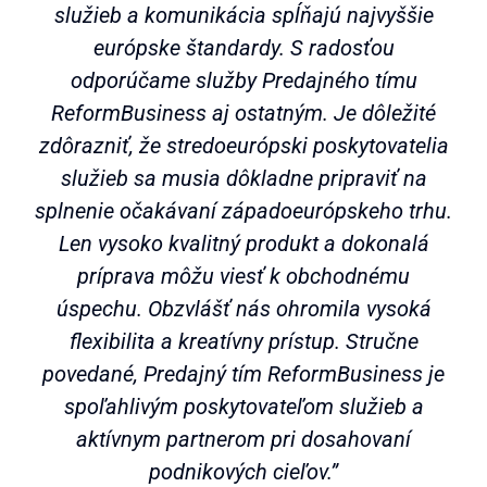
služieb a komunikácia spĺňajú najvyššie
európske štandardy. S radosťou
odporúčame služby Predajného tímu
ReformBusiness aj ostatným. Je dôležité
zdôrazniť, že stredoeurópski poskytovatelia
služieb sa musia dôkladne pripraviť na
splnenie očakávaní západoeurópskeho trhu.
Len vysoko kvalitný produkt a dokonalá
príprava môžu viesť k obchodnému
úspechu. Obzvlášť nás ohromila vysoká
flexibilita a kreatívny prístup. Stručne
povedané, Predajný tím ReformBusiness je
spoľahlivým poskytovateľom služieb a
aktívnym partnerom pri dosahovaní
podnikových cieľov.”