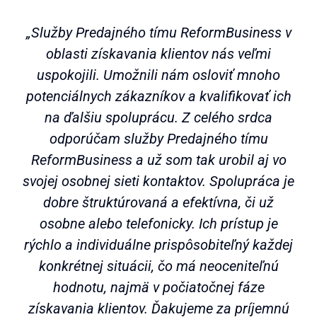
„Služby Predajného tímu ReformBusiness v
oblasti získavania klientov nás veľmi
uspokojili. Umožnili nám osloviť mnoho
potenciálnych zákazníkov a kvalifikovať ich
na ďalšiu spoluprácu. Z celého srdca
odporúčam služby Predajného tímu
ReformBusiness a už som tak urobil aj vo
svojej osobnej sieti kontaktov. Spolupráca je
dobre štruktúrovaná a efektívna, či už
osobne alebo telefonicky. Ich prístup je
rýchlo a individuálne prispôsobiteľný každej
konkrétnej situácii, čo má neoceniteľnú
hodnotu, najmä v počiatočnej fáze
získavania klientov. Ďakujeme za príjemnú