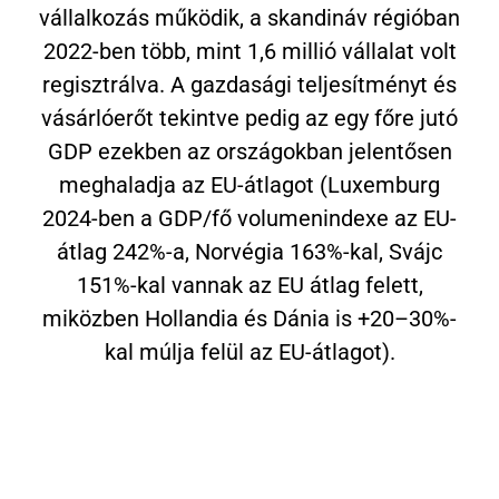
vállalkozás működik, a skandináv régióban
2022-ben több, mint 1,6 millió vállalat volt
regisztrálva. A gazdasági teljesítményt és
vásárlóerőt tekintve pedig az egy főre jutó
GDP ezekben az országokban jelentősen
meghaladja az EU-átlagot (Luxemburg
2024-ben a GDP/fő volumenindexe az EU-
átlag 242%-a, Norvégia 163%-kal, Svájc
151%-kal vannak az EU átlag felett,
miközben Hollandia és Dánia is +20–30%-
kal múlja felül az EU-átlagot).