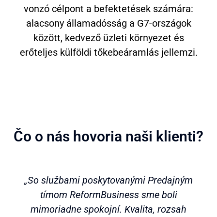
vonzó célpont a befektetések számára:
alacsony államadósság a G7-országok
között, kedvező üzleti környezet és
erőteljes külföldi tőkebeáramlás jellemzi.
Čo o nás hovoria naši klienti?​
„So službami poskytovanými Predajným
tímom ReformBusiness sme boli
mimoriadne spokojní. Kvalita, rozsah