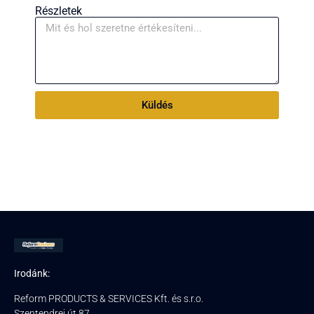
Részletek
Küldés
Irodánk:
Reform PRODUCTS & SERVICES Kft. és s.r.o.
Szentendrei út 87.