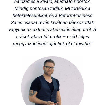
hálózat és a kiváló, átlátható riportok.
Mindig pontosan tudjuk, MI történik a
befektetésünkkel, és a ReformBusiness
Sales csapat révén kiválóan tájékozottak
vagyunk az aktuális akvizíciós állapotról. A
srácok abszolút profik – ezért teljes
meggyőződésből ajánljuk őket tovább.”