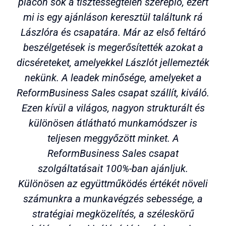
piacon sok a tisztességtelen szereplő, ezért
mi is egy ajánláson keresztül találtunk rá
Lászlóra és csapatára. Már az első feltáró
beszélgetések is megerősítették azokat a
dicséreteket, amelyekkel Lászlót jellemezték
nekünk. A leadek minősége, amelyeket a
ReformBusiness Sales csapat szállít, kiváló.
Ezen kívül a világos, nagyon strukturált és
különösen átlátható munkamódszer is
teljesen meggyőzött minket. A
ReformBusiness Sales csapat
szolgáltatásait 100%-ban ajánljuk.
Különösen az együttműködés értékét növeli
számunkra a munkavégzés sebessége, a
stratégiai megközelítés, a széleskörű