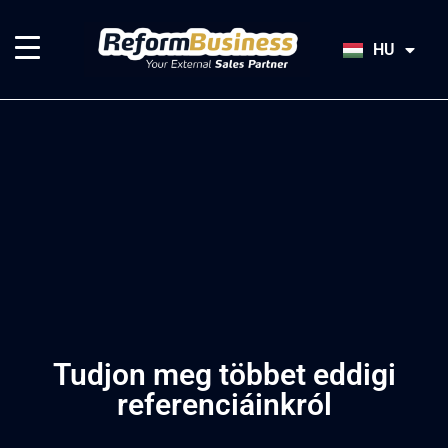
EN
SK
HU
JA
Tudjon meg többet eddigi
referenciáinkról