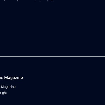
es Magazine
s Magazine
right