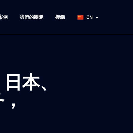
HU
SK
案例
我們的團隊
接觸
CN
JA
、日本、
务，