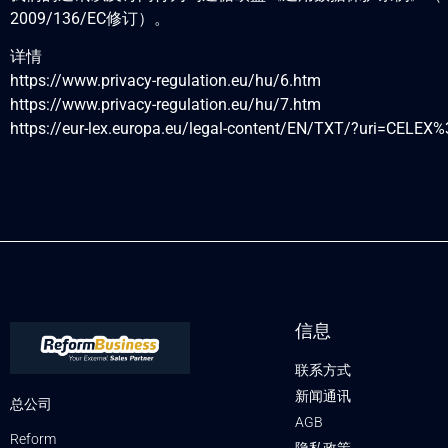
2009/136/EC修订）。
详情
https://www.privacy-regulation.eu/hu/6.htm
https://www.privacy-regulation.eu/hu/7.htm
https://eur-lex.europa.eu/legal-content/EN/TXT/?uri=CEL
信息
联系方式
新闻通讯
总公司
AGB
Reform