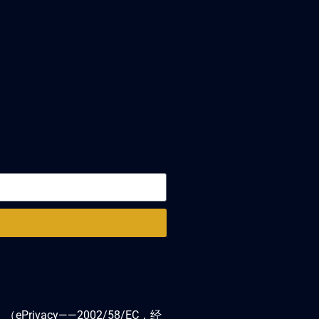
acy——2002/58/EC，经